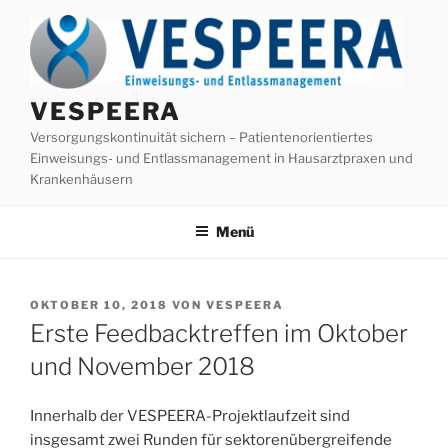
Zum
Inhalt
springen
VESPEERA
Versorgungskontinuität sichern – Patientenorientiertes
Einweisungs- und Entlassmanagement in Hausarztpraxen und
Krankenhäusern
Menü
VERÖFFENTLICHT
OKTOBER 10, 2018
VON
VESPEERA
AM
Erste Feedbacktreffen im Oktober
und November 2018
Innerhalb der VESPEERA-Projektlaufzeit sind
insgesamt zwei Runden für sektorenübergreifende